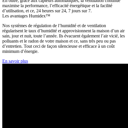
En outre, grâce aux capteurs automatiques, la ventilation continue
maximise la performance, l’efficacité énergétique et la facilité
d’utilisation, et ce, 24 heures sur 24, 7 jours sur 7.
Les avantages Humidex™
Nos systèmes de régulation de l’humidité et de ventilation
régularisent le taux d’humidité et approvisionnent la maison d’un air
sain, jour et nuit, toute l’année. Ils évacuent également l’air vicié, les
polluants et le radon de votre maison et ce, sans très peu ou pas
d’entretien. Tout ceci de façon silencieuse et efficace à un coût
minimum d’énergie.
En savoir plus