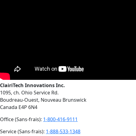
ClairiTech Innovations Inc.
1095, ch. Ohio Service Rd.
Boudreau-Ouest, Nouveau Brunswick
Canada E4P 6N4
Office (Sans-frais):
1-800-416-9111
Service (Sans-frais):
1-888-533-1348