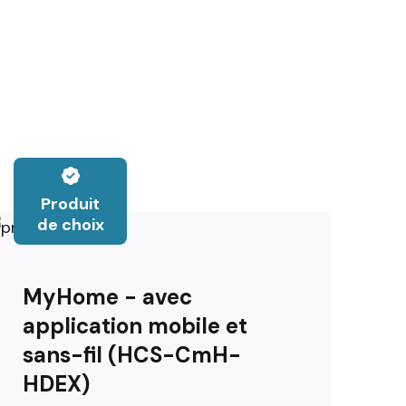
Produit
de choix
MyHome - avec
application mobile et
sans-fil (HCS-CmH-
HDEX)